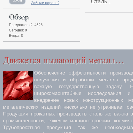
Сталь...
Забыли пароль?
Предложений: 4526
Сегодня: 0
Вчера: 0
Обеспечение эффективности производс
получения и обработки металла пред
важную государственную задачу.
широкомасштабные исследования 
внедрение новых конструкционных м
металлических изделий нисколько не утрачивает св
Продукция прокатных производств столь же важна 
промышленности, тяжелом машиностроении, космиче
Трубопрокатная продукция так же необходима