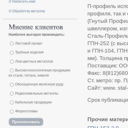
∅ Написать нам
П-профиль испо
∅ Обработка металла
профиля, так и
(Гнутый Профи
швеллером, изг
Наиболее выгодно производить:
Сталь-Профиль
ГПН-252 (с выс
Листовой прокат
и ГПН-104, ГПН
Трубные изделия
мм). Толщина пр
Лом цветных металлов
Поставщик: ОО
Высокотехнологичную продукцию
Факс: 8(812)680
из стали, титана, никеля
Ст. метро: пр.
Обогащенную железную руду
Сайт: www. stal-p
Редкоземельные металлы
Срок публикаци
Кабельную продукцию
Ферросплавы
Прочие матери