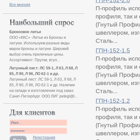
ГПН-152-2.0
Все мнения
П-профиль испо
профиля, так и
(Гнутый Профи
швеллером, изг
Бронзовое литье
ООО «ККС» -Литье из Бронзы и
Сталь...
латуни. Используем разные виды
марок бронзы и латуни. Широкий
ГПН-152-1.5
выбор очень приличные цены.
П-профиль испо
Ассортимент: Прутки, втул...
профиля, так и
Латунный лист: ЛС 59-1, Л 63, Л 68, Л
85, Л 90, Л 96, ЛО 62-1 и др.
(Гнутый Профи
Латунный лист: ЛС 59-1, Л 63, Л 68, Л
швеллером, изг
85, Л 90, Л 96, ЛО 62-1 и др. Наличие
Сталь...
на складе и изготовление под заказ.
Санкт-Петербург. ООО ЛИГ petegl@i...
ГПН-152-1.2
П-профиль испо
профиля, так и
(Гнутый Профи
швеллером, изг
Регистрация