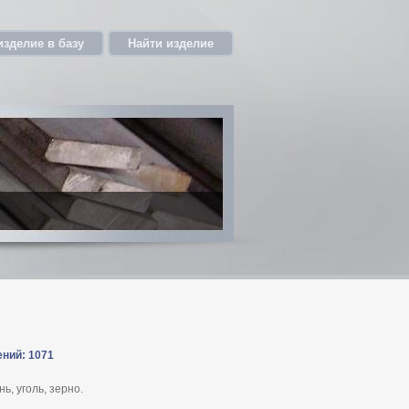
изделие в базу
Найти изделие
ений: 1071
, уголь, зерно.