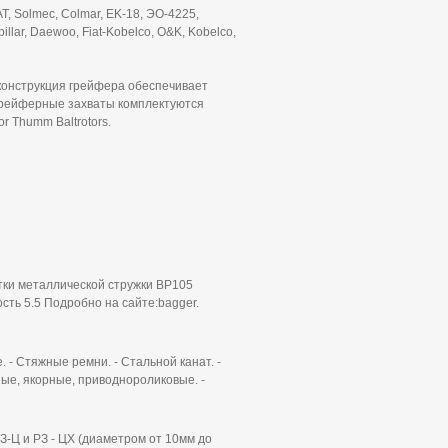
AT, Solmec, Colmar, EK-18, ЭО-4225,
illar, Daewoo, Fiat-Kobelco, O&K, Kobelco,
конструкция грейфера обеспечивает
Грейферные захваты комплектуются
r Thumm Baltrotors.
тки металлической стружки BP105
сть 5.5 Подробно на сайте:bagger.
 - Стяжные ремни. - Стальной канат. -
ные, якорные, приводнороликовые. -
З-Ц и РЗ - ЦХ (диаметром от 10мм до