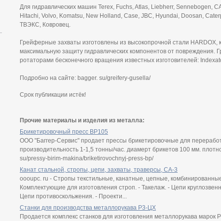
Для гидравлических машин Terex, Fuchs, Atlas, Liebherr, Sennebogen, C
Hitachi, Volvo, Komatsu, New Holland, Case, JBC, Hyundai, Doosan, Caterp
ТВЭКС, Ковровец.
Грейферные захваты изготовлены из высокопрочной стали HARDOX, 
максимальную защиту гидравлических компонентов от повреждения. 
ротаторами бесконечного вращения известных изготовителей: Indexato
Подробно на сайте: bagger. su/greifery-gusella/
Срок публикации истёк!
Прочие материалы и изделия из металла:
Брикетировочный пресс BP105
ООО "Баггер-Сервис" продает прессы брикетировочные для перерабо
производительность 1-1,5 тонны/час. диамерт брикетов 100 мм. плотно
su/pressy-birim-makina/briketirovochnyj-press-bp/
Канат стальной, стропы, цепи, захваты, траверсы, СА-3
oooupc. ru - Стропы текстильные, канатные, цепные, комбинированные.
Комплектующие для изготовления строп. - Такелаж. - Цепи круглозвен
Цепи противоскольжения. - Проекти...
Станки для производства металлорукава Р3-ЦХ
Продается комплекс станков для изготовления металлорукава марок Р