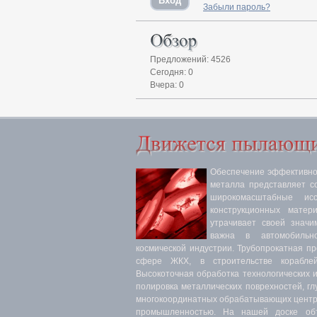
Забыли пароль?
Предложений: 4526
Сегодня: 0
Вчера: 0
Обеспечение эффективнос
металла представляет с
широкомасштабные ис
конструкционных матер
утрачивает своей значи
важна в автомобильн
космической индустрии. Трубопрокатная п
сфере ЖКХ, в строительстве кораблей
Высокоточная обработка технологических 
полировка металлических поврехностей, гл
многокоординатных обрабатывающих центра
промышленностью. На нашей доске объ