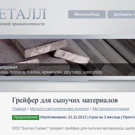
Металлобаза
Добавить 
опрокат
ка, полоса, балка, арматура, двутавр, швеллер
Главная
»
Металл и металлические изделия
»
Металлоконструкции
Предложение
Опубликовано: 21.11.2012 | Срок на 3 месяца | Прочт
ООО "Баггер-Сервис" продает грейфер для сыпучих материалов, щебень