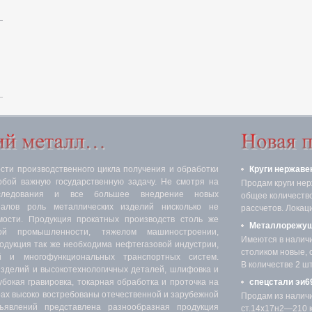
ти производственного цикла получения и обработки
Круги нержаве
обой важную государственную задачу. Не смотря на
Продам круги нер
следования и все большее внедрение новых
общее количество 
иалов роль металлических изделий нисколько не
рассчетов. Локаци
мости. Продукция прокатных производств столь же
Металлорежущ
ой промышленности, тяжелом машиностроении,
Имеются в налич
родукция так же необходима нефтегазовой индустрии,
столиком новые, 
 и многофункциональных транспортных систем.
В количестве 2 шт.
изделий и высокотехнологичных деталей, шлифовка и
убокая гравировка, токарная обработка и проточка на
спецстали эи69
х высоко востребованы отечественной и зарубежной
Продам из налич
явлений представлена разнообразная продукция
ст.14х17н2—210 кг