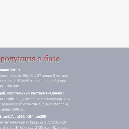
ющие 08х13
жавеющие ст. 08х13 Ф 67 длина 5 метров.,
4 т. Цена 50 руб./кг. при наличной форме
я – московс...
ий, мерительный инструмент,пневмо
ии Стойки индикаторные с прямоугольным
с хранения, комплектные (с индикатором).
 цена 4500 р...
, эи417, эи696, ХВГ , эи268
ия металлопрокат Квадрат 250х250х420
. ф 70 ст.14х17н2 дл.2720 мм.—81 кг круг