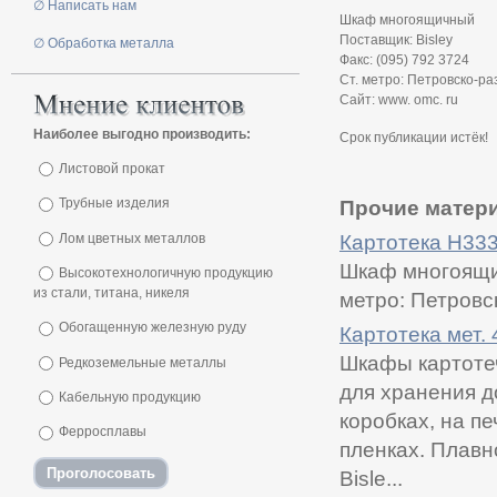
∅ Написать нам
Шкаф многоящичный
Поставщик: Bisley
∅ Обработка металла
Факс: (095) 792 3724
Ст. метро: Петровско-ра
Сайт: www. omc. ru
Наиболее выгодно производить:
Срок публикации истёк!
Листовой прокат
Трубные изделия
Прочие матери
Лом цветных металлов
Картотека Н33
Шкаф многоящич
Высокотехнологичную продукцию
из стали, титана, никеля
метро: Петровс
Обогащенную железную руду
Картотека мет.
Шкафы картотеч
Редкоземельные металлы
для хранения д
Кабельную продукцию
коробках, на п
Ферросплавы
пленках. Плав
Bisle...