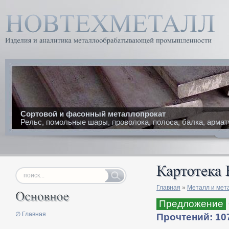
Сортовой и фасонный металлопрокат
Рельс, помольные шары, проволока, полоса, балка, армат
Главная
»
Металл и мет
Предложение
∅ Главная
Прочтений: 10