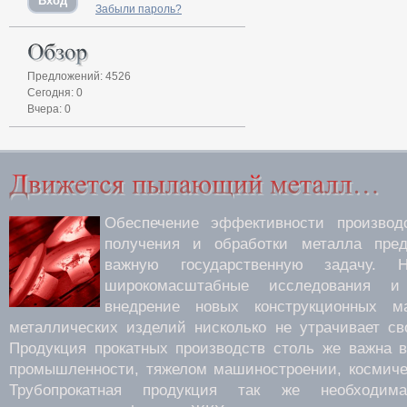
Забыли пароль?
Предложений: 4526
Сегодня: 0
Вчера: 0
Обеспечение эффективности производс
получения и обработки металла пред
важную государственную задачу.
широкомасштабные исследования 
внедрение новых конструкционных м
металлических изделий нисколько не утрачивает св
Продукция прокатных производств столь же важна 
промышленности, тяжелом машиностроении, космиче
Трубопрокатная продукция так же необходима