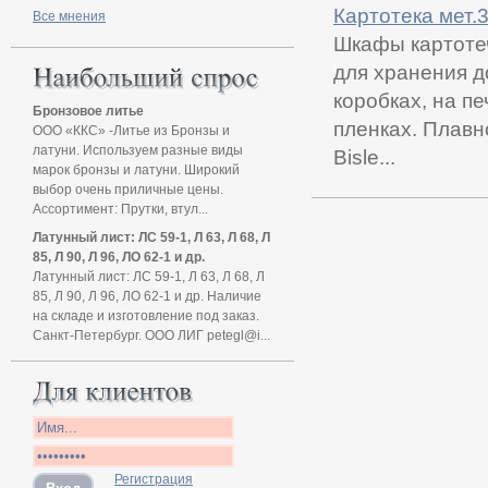
Картотека мет.
Все мнения
Шкафы картотеч
для хранения д
коробках, на п
Бронзовое литье
пленках. Плав
ООО «ККС» -Литье из Бронзы и
латуни. Используем разные виды
Bisle...
марок бронзы и латуни. Широкий
выбор очень приличные цены.
Ассортимент: Прутки, втул...
Латунный лист: ЛС 59-1, Л 63, Л 68, Л
85, Л 90, Л 96, ЛО 62-1 и др.
Латунный лист: ЛС 59-1, Л 63, Л 68, Л
85, Л 90, Л 96, ЛО 62-1 и др. Наличие
на складе и изготовление под заказ.
Санкт-Петербург. ООО ЛИГ petegl@i...
Регистрация