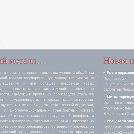
ти производственного цикла получения и обработки
Круги нержаве
обой важную государственную задачу. Не смотря на
Продам круги нер
следования и все большее внедрение новых
общее количество 
иалов роль металлических изделий нисколько не
рассчетов. Локаци
мости. Продукция прокатных производств столь же
Металлорежущ
ой промышленности, тяжелом машиностроении,
Имеются в налич
родукция так же необходима нефтегазовой индустрии,
столиком новые, 
 и многофункциональных транспортных систем.
В количестве 2 шт.
изделий и высокотехнологичных деталей, шлифовка и
убокая гравировка, токарная обработка и проточка на
спецстали эи69
х высоко востребованы отечественной и зарубежной
Продам из налич
явлений представлена разнообразная продукция
ст.14х17н2—210 кг