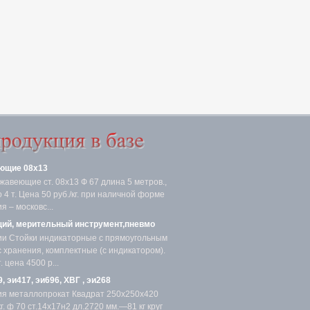
ющие 08х13
жавеющие ст. 08х13 Ф 67 длина 5 метров.,
4 т. Цена 50 руб./кг. при наличной форме
я – московс...
ий, мерительный инструмент,пневмо
ии Стойки индикаторные с прямоугольным
с хранения, комплектные (с индикатором).
 цена 4500 р...
, эи417, эи696, ХВГ , эи268
ия металлопрокат Квадрат 250х250х420
. ф 70 ст.14х17н2 дл.2720 мм.—81 кг круг