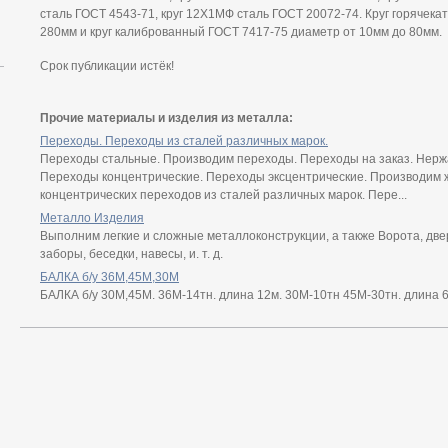
сталь ГОСТ 4543-71, круг 12Х1МФ сталь ГОСТ 20072-74. Круг горячек
280мм и круг калиброванный ГОСТ 7417-75 диаметр от 10мм до 80мм.
Срок публикации истёк!
Прочие материалы и изделия из металла:
Переходы. Переходы из сталей различных марок.
Переходы стальные. Производим переходы. Переходы на заказ. Нерж
Переходы концентрические. Переходы эксцентрические. Производим
концентрических переходов из сталей различных марок. Пере...
Металло Изделия
Выполним легкие и сложные металлоконструкции, а также Ворота, две
заборы, беседки, навесы, и. т. д.
БАЛКА б/у 36М,45М,30М
БАЛКА б/у 30М,45М. 36М-14тн. длина 12м. 30М-10тн 45М-30тн. длина 6м