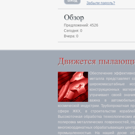
Забыли пароль?
Предложений: 4526
Сегодня: 0
Вчера: 0
Обеспечение эффективнос
металла представляет с
широкомасштабные ис
конструкционных матер
утрачивает своей значи
важна в автомобильн
космической индустрии. Трубопрокатная п
сфере ЖКХ, в строительстве кораблей
Высокоточная обработка технологических 
полировка металлических поврехностей, гл
многокоординатных обрабатывающих центра
промышленностью. На нашей доске объ