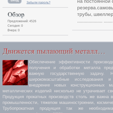
на постоянной 
Забыли пароль?
резерва.самовы
трубы, швеллер, уго
.................... .......
Предложений: 4526
Сегодня: 0
Вчера: 0
Обеспечение эффективности производс
получения и обработки металла пред
важную государственную задачу.
широкомасштабные исследования 
внедрение новых конструкционных м
металлических изделий нисколько не утрачивает св
Продукция прокатных производств столь же важна 
промышленности, тяжелом машиностроении, космиче
Трубопрокатная продукция так же необходима