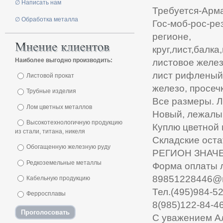
∅ Написать нам
Требуется-Арма
∅ Обработка металла
Гос-моб-рос-ре
регионе,
круг,лист,балк
Наиболее выгодно производить:
листовое железо
лист рифленый,
Листовой прокат
железо, просечк
Трубные изделия
Все размеры. 
Лом цветных металлов
Новый, лежалы
Высокотехнологичную продукцию
Куплю цветной 
из стали, титана, никеля
Складские оста
Обогащенную железную руду
РЕГИОН ЗНАЧ
Редкоземельные металлы
Форма оплаты 
89851228446@m
Кабельную продукцию
Тел.(495)984-52
Ферросплавы
8(985)122-84-4
С уважением А