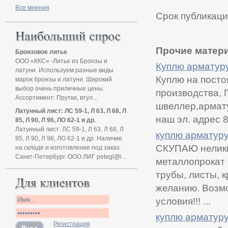
Все мнения
Срок публикаци
Прочие матери
Бронзовое литье
ООО «ККС» -Литье из Бронзы и
Куплю арматуру,
латуни. Используем разные виды
Куплю на посто
марок бронзы и латуни. Широкий
выбор очень приличные цены.
производства, Г
Ассортимент: Прутки, втул...
швеллер,армату
Латунный лист: ЛС 59-1, Л 63, Л 68, Л
наш эл. адрес 8
85, Л 90, Л 96, ЛО 62-1 и др.
Латунный лист: ЛС 59-1, Л 63, Л 68, Л
куплю арматуру
85, Л 90, Л 96, ЛО 62-1 и др. Наличие
СКУПАЮ неликв
на складе и изготовление под заказ.
Санкт-Петербург. ООО ЛИГ petegl@i...
металлопрокат 
трубы, листы, 
желанию. Возмо
условия!!! ...
куплю арматур
Регистрация