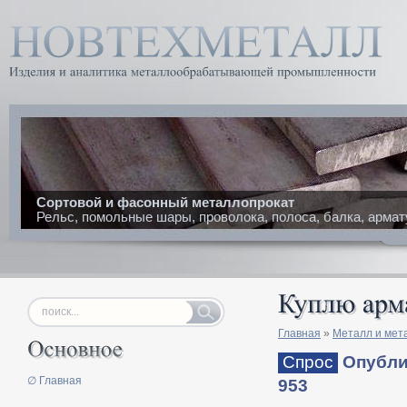
Сортовой и фасонный металлопрокат
Рельс, помольные шары, проволока, полоса, балка, армат
Главная
»
Металл и мет
Спрос
Опублик
∅ Главная
953