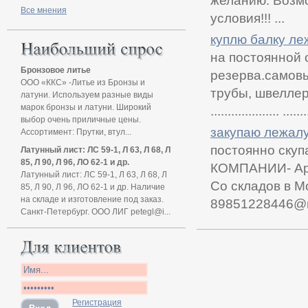
желанию. Возмо
Все мнения
условия!!! ...
куплю балку ле
на постоянной 
Бронзовое литье
резерва.самовы
ООО «ККС» -Литье из Бронзы и
трубы, швеллер, уго
латуни. Используем разные виды
марок бронзы и латуни. Широкий
.................... .......
выбор очень приличные цены.
закупаю лежалу
Ассортимент: Прутки, втул...
постоянно ску
Латунный лист: ЛС 59-1, Л 63, Л 68, Л
85, Л 90, Л 96, ЛО 62-1 и др.
КОМПАНИИ- Арма
Латунный лист: ЛС 59-1, Л 63, Л 68, Л
Со складов в М
85, Л 90, Л 96, ЛО 62-1 и др. Наличие
на складе и изготовление под заказ.
89851228446@mai
Санкт-Петербург. ООО ЛИГ petegl@i...
Регистрация