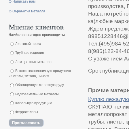
∅ Написать нам
производства, 
∅ Обработка металла
Наша потребнос
ка(любые марки
Ждем предложе
Наиболее выгодно производить:
89851228446@m
Тел.(495)984-52
Листовой прокат
8(985)122-84-4
Трубные изделия
С уважением А
Лом цветных металлов
Срок публикаци
Высокотехнологичную продукцию
из стали, титана, никеля
Обогащенную железную руду
Прочие матери
Редкоземельные металлы
Куплю лежалую 
Кабельную продукцию
СКУПАЮ неликв
Ферросплавы
металлопрокат 
трубы, листы, 