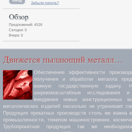
Забыли пароль?
Предложений: 4526
Сегодня: 0
Вчера: 0
Обеспечение эффективности производс
получения и обработки металла пред
важную государственную задачу.
широкомасштабные исследования 
внедрение новых конструкционных м
металлических изделий нисколько не утрачивает св
Продукция прокатных производств столь же важна 
промышленности, тяжелом машиностроении, космиче
Трубопрокатная продукция так же необходима