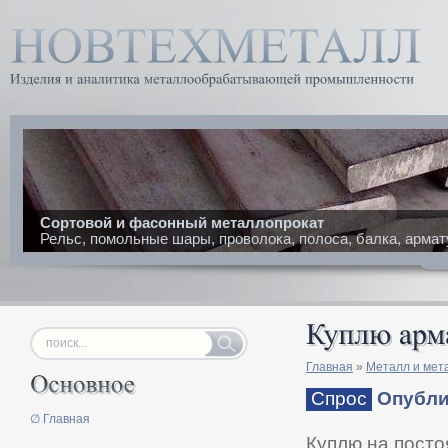
Сортовой и фасонный металлопрокат
Рельс, помольные шары, проволока, полоса, балка, армат
Главная
»
Металл и мет
Спрос
Опублик
∅ Главная
Куплю на посто