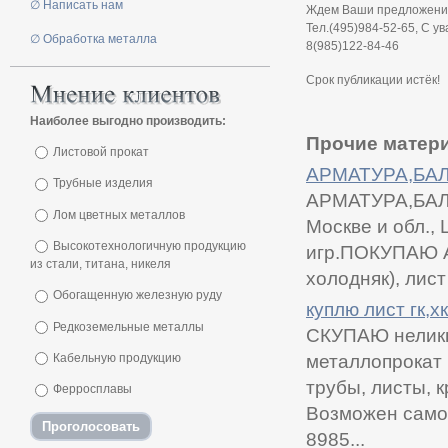
∅ Написать нам
Ждем Ваши предложения
Тел.(495)984-52-65, С у
∅ Обработка металла
8(985)122-84-46
Срок публикации истёк!
Наиболее выгодно производить:
Прочие матери
Листовой прокат
АРМАТУРА,БА
Трубные изделия
АРМАТУРА,БАЛК
Лом цветных металлов
Москве и обл., 
Высокотехнологичную продукцию
игр.ПОКУПАЮ АР
из стали, титана, никеля
холодняк), лис
Обогащенную железную руду
куплю лист гк,хк
Редкоземельные металлы
СКУПАЮ неликв
металлопрокат 
Кабельную продукцию
трубы, листы, 
Ферросплавы
Возможен самов
8985...