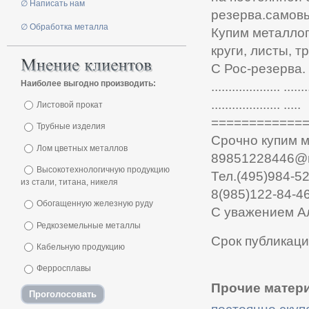
∅ Написать нам
резерва.самовы
∅ Обработка металла
Купим металлоп
круги, листы, т
С Рос-резерва.
Наиболее выгодно производить:
.................... .......
.................... .....
Листовой прокат
============
Трубные изделия
Срочно купим 
Лом цветных металлов
89851228446@m
Высокотехнологичную продукцию
Тел.(495)984-52
из стали, титана, никеля
8(985)122-84-4
Обогащенную железную руду
С уважением А
Редкоземельные металлы
Срок публикаци
Кабельную продукцию
Ферросплавы
Прочие матери