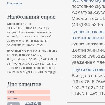
постоянно скуп
Все мнения
постоянно скуп
Арматура,круг,
Москве и обл.,
(495)984-52-65,
Бронзовое литье
ООО «ККС» -Литье из Бронзы и
куплю нержавею
латуни. Используем разные виды
марок бронзы и латуни. Широкий
шестигранники
выбор очень приличные цены.
куплю нержавею
Ассортимент: Прутки, втул...
шестигранники.
Латунный лист: ЛС 59-1, Л 63, Л 68, Л
85, Л 90, Л 96, ЛО 62-1 и др.
резерв 8985122
Латунный лист: ЛС 59-1, Л 63, Л 68, Л
уважением Але
85, Л 90, Л 96, ЛО 62-1 и др. Наличие
на складе и изготовление под заказ.
Трубы бесшовны
Санкт-Петербург. ООО ЛИГ petegl@i...
Всегда в налич
-76х4 76х5 76х
102х6 102х7 10
114х6 114х7 114
Регистрация