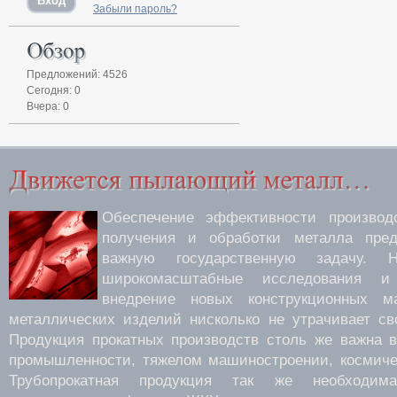
Забыли пароль?
Предложений: 4526
Сегодня: 0
Вчера: 0
Обеспечение эффективности производс
получения и обработки металла пред
важную государственную задачу.
широкомасштабные исследования 
внедрение новых конструкционных м
металлических изделий нисколько не утрачивает св
Продукция прокатных производств столь же важна 
промышленности, тяжелом машиностроении, космиче
Трубопрокатная продукция так же необходима