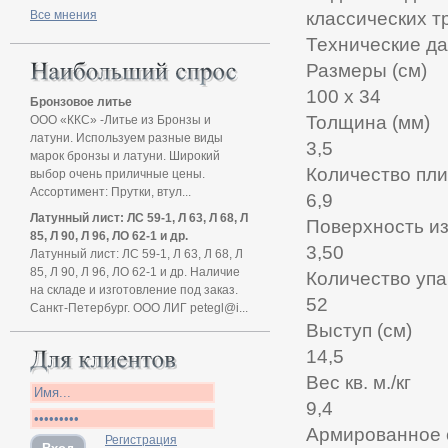
Все мнения
классических т
Технические да
Размеры (см)
100 x 34
Бронзовое литье
Толщина (мм)
ООО «ККС» -Литье из Бронзы и
латуни. Используем разные виды
3,5
марок бронзы и латуни. Широкий
Количество плито
выбор очень приличные цены.
Ассортимент: Прутки, втул...
6,9
Латунный лист: ЛС 59-1, Л 63, Л 68, Л
Поверхность из 
85, Л 90, Л 96, ЛО 62-1 и др.
3,50
Латунный лист: ЛС 59-1, Л 63, Л 68, Л
85, Л 90, Л 96, ЛО 62-1 и др. Наличие
Количество упа
на складе и изготовление под заказ.
52
Санкт-Петербург. ООО ЛИГ petegl@i...
Выступ (см)
14,5
Вeс кв. м./кг
9,4
Армированное с
Регистрация