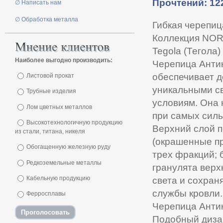
Прочтений: 12
∅ Написать нам
∅ Обработка металла
Гибкая черепиц
Коллекция NO
Tegola (Тегола)
Наиболее выгодно производить:
Черепица Антик
обеспечивает д
Листовой прокат
уникальными с
Трубные изделия
условиям. Она 
Лом цветных металлов
при самых силь
Высокотехнологичную продукцию
Верхний слой п
из стали, титана, никеля
(окрашенные пр
Обогащенную железную руду
трех фракций; 
Редкоземельные металлы
гранулята верх
Кабельную продукцию
света и сохран
службы кровли.
Ферросплавы
Черепица Антик
Подобный дизай