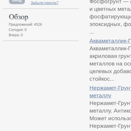
Фосфогрунт — 
Забыли пароль?
и цветных мет
фосфатирующий
эпоксидных, фо
Предложений: 4526
Сегодня: 0
...
Вчера: 0
Акваметаллик-Г
Акваметаллик-
акриловая грун
металлов на ос
целевых добаво
стойкос...
Нержамет-Грунт
металлу
Нержамет-Грун
металлу. Антик
Может использо
Нержамет-Грунт