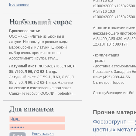
AISI 316 8,0
Все мнения
х1000х2000 х1250х2500
AISI 316 10,0
х1000х2000 х1250х2500
А так же в наличии име
Бронзовое литье
нержавеющего листового 
ООО «ККС» -Литье из Бронзы и
AISI 409; AISI 439; AISI 30
латуни. Используем разные виды
12Х18Н10Т; 08Х17Т.
марок бронзы и латуни. Широкий
выбор очень приличные цены.
- комплектация
Ассортимент: Прутки, втул...
- резка
Латунный лист: ЛС 59-1, Л 63, Л 68, Л
- доставка автомобильн
85, Л 90, Л 96, ЛО 62-1 и др.
Поставщик: Западная Е
Латунный лист: ЛС 59-1, Л 63, Л 68, Л
Факс: (495) 989-44-56
85, Л 90, Л 96, ЛО 62-1 и др. Наличие
Ст. метро: Перово
на складе и изготовление под заказ.
Срок публикации истёк!
Санкт-Петербург. ООО ЛИГ petegl@i...
Прочие матери
Фосфогрунт — 
цветных метал
Регистрация