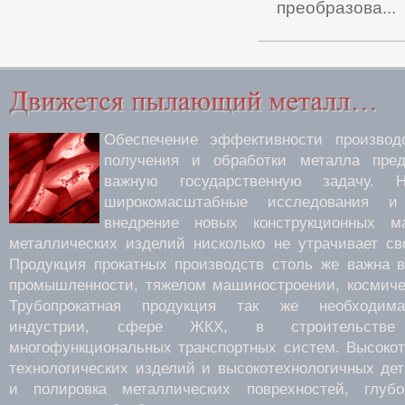
преобразова...
Обеспечение эффективности производс
получения и обработки металла пред
важную государственную задачу.
широкомасштабные исследования 
внедрение новых конструкционных м
металлических изделий нисколько не утрачивает св
Продукция прокатных производств столь же важна 
промышленности, тяжелом машиностроении, космиче
Трубопрокатная продукция так же необходима
индустрии, сфере ЖКХ, в строительств
многофункциональных транспортных систем. Высокот
технологических изделий и высокотехнологичных де
и полировка металлических поврехностей, глубок