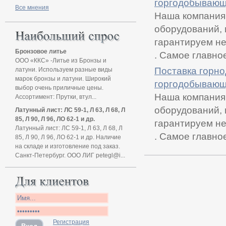
горгодобывающ
Все мнения
Наша компания
оборудований,
гарантируем не
Бронзовое литье
. Самое главно
ООО «ККС» -Литье из Бронзы и
Поставка горн
латуни. Используем разные виды
марок бронзы и латуни. Широкий
горгодобывающ
выбор очень приличные цены.
Наша компания
Ассортимент: Прутки, втул...
оборудований,
Латунный лист: ЛС 59-1, Л 63, Л 68, Л
85, Л 90, Л 96, ЛО 62-1 и др.
гарантируем не
Латунный лист: ЛС 59-1, Л 63, Л 68, Л
. Самое главно
85, Л 90, Л 96, ЛО 62-1 и др. Наличие
на складе и изготовление под заказ.
Санкт-Петербург. ООО ЛИГ petegl@i...
Регистрация