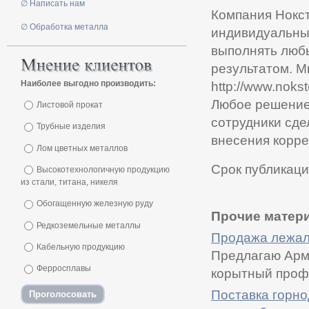
∅ Написать нам
Компания Нокст
∅ Обработка металла
индивидуальный
выполнять люб
результатом. 
Наиболее выгодно производить:
http://www.noks
Любое решение 
Листовой прокат
сотрудники сде
Трубные изделия
внесения корре
Лом цветных металлов
Срок публикаци
Высокотехнологичную продукцию
из стали, титана, никеля
Обогащенную железную руду
Прочие матери
Редкоземельные металлы
Продажа лежал
Кабельную продукцию
Предлагаю Арма
Ферросплавы
корытный профил
Поставка горн