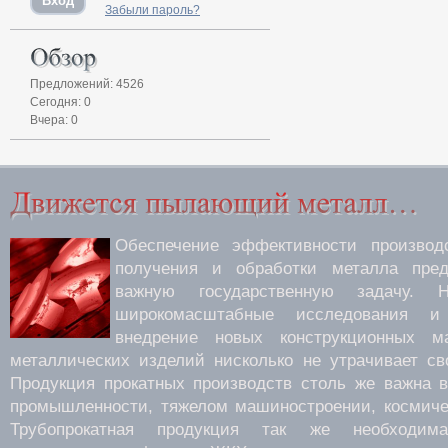
Забыли пароль?
Предложений: 4526
Сегодня: 0
Вчера: 0
Обеспечение эффективности производс
получения и обработки металла пред
важную государственную задачу.
широкомасштабные исследования 
внедрение новых конструкционных м
металлических изделий нисколько не утрачивает св
Продукция прокатных производств столь же важна 
промышленности, тяжелом машиностроении, космиче
Трубопрокатная продукция так же необходима