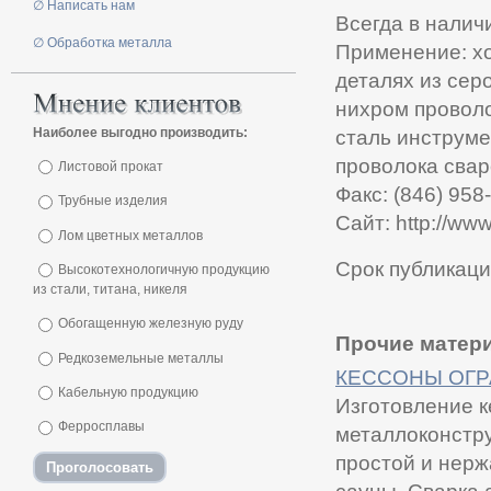
∅ Написать нам
Всегда в налич
∅ Обработка металла
Применение: хо
деталях из серо
нихром проволо
Наиболее выгодно производить:
сталь инструме
проволока свар
Листовой прокат
Факс: (846) 958
Трубные изделия
Сайт: http://www
Лом цветных металлов
Срок публикаци
Высокотехнологичную продукцию
из стали, титана, никеля
Обогащенную железную руду
Прочие матери
Редкоземельные металлы
КЕССОНЫ ОГР
Кабельную продукцию
Изготовление к
Ферросплавы
металлоконстру
простой и нерж