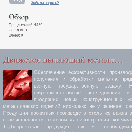
Забыли пароль?
Предложений: 4526
Сегодня: 0
Вчера: 0
Обеспечение эффективности производс
получения и обработки металла пред
важную государственную задачу.
широкомасштабные исследования 
внедрение новых конструкционных м
металлических изделий нисколько не утрачивает св
Продукция прокатных производств столь же важна 
промышленности, тяжелом машиностроении, космиче
Трубопрокатная продукция так же необходима