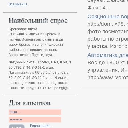
сауны. Сварка а
Все мнения
Факс: 4...
Секционные вор
http://dom. x78
Бронзовое литье
фото посмотри
ООО «ККС» -Литье из Бронзы и
работы по стро
латуни. Используем разные виды
марок бронзы и латуни. Широкий
участка. Изгот
выбор очень приличные цены.
Автоматика для
Ассортимент: Прутки, втул...
Вес до 1800 кг
Латунный лист: ЛС 59-1, Л 63, Л 68, Л
85, Л 90, Л 96, ЛО 62-1 и др.
управления. И
Латунный лист: ЛС 59-1, Л 63, Л 68, Л
http://www. voro
85, Л 90, Л 96, ЛО 62-1 и др. Наличие
на складе и изготовление под заказ.
Санкт-Петербург. ООО ЛИГ petegl@i...
Регистрация