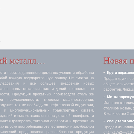
ти производственного цикла получения и обработки
Круги нержаве
обой важную государственную задачу. Не смотря на
Продам круги нер
следования и все большее внедрение новых
общее количество 
иалов роль металлических изделий нисколько не
рассчетов. Локаци
мости. Продукция прокатных производств столь же
Металлорежущ
ой промышленности, тяжелом машиностроении,
Имеются в налич
родукция так же необходима нефтегазовой индустрии,
столиком новые, 
 и многофункциональных транспортных систем.
В количестве 2 шт.
изделий и высокотехнологичных деталей, шлифовка и
убокая гравировка, токарная обработка и проточка на
спецстали эи69
х высоко востребованы отечественной и зарубежной
Продам из налич
явлений представлена разнообразная продукция
ст.14х17н2—210 кг