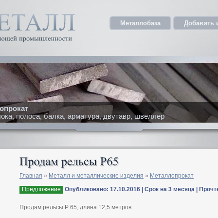
Металлобаза
Добавить 
опрокат
ка, полоса, балка, арматура, двутавр, швеллер
Главная
»
Металл и металлические изделия
»
Металлопрокат
Предложение
Опубликовано: 17.10.2016 | Срок на 3 месяца | Прочт
Продам рельсы Р 65, длина 12,5 метров.