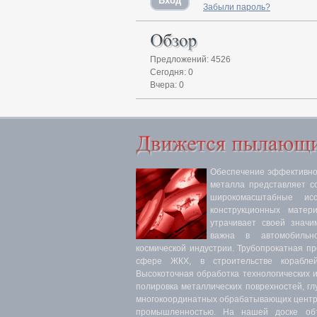
Забыли пароль?
Предложений: 4526
Сегодня: 0
Вчера: 0
Обеспечение эффективнос
металла представляет с
широкомасштабные ис
конструкционных матер
утрачивает своей значи
важна в автомобильн
космической индустрии. Трубопрокатная п
сфере ЖКХ, в строительстве кораблей
Высокоточная обработка технологических 
полировка металлических поврехностей, гл
многокоординатных обрабатывающих центра
промышленностью. На нашей доске объ