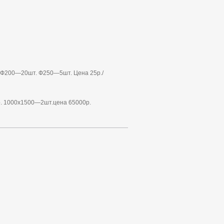
. Ф200—20шт. Ф250—5шт. Цена 25р./
р. 1000х1500—2шт.цена 65000р.