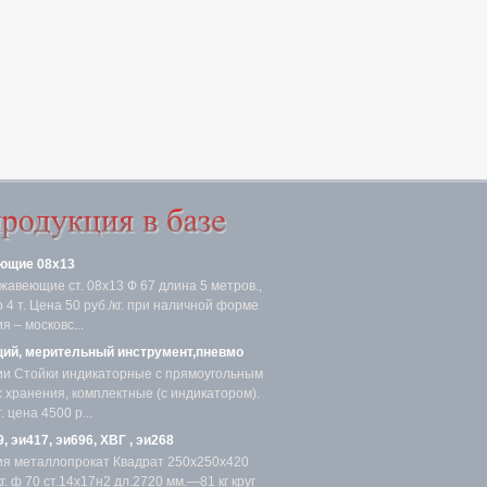
ющие 08х13
жавеющие ст. 08х13 Ф 67 длина 5 метров.,
4 т. Цена 50 руб./кг. при наличной форме
я – московс...
ий, мерительный инструмент,пневмо
ии Стойки индикаторные с прямоугольным
с хранения, комплектные (с индикатором).
 цена 4500 р...
, эи417, эи696, ХВГ , эи268
ия металлопрокат Квадрат 250х250х420
. ф 70 ст.14х17н2 дл.2720 мм.—81 кг круг