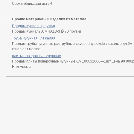
Срок публикации истёк!
Прочие материалы и изделия из металла:
Продам Куниаль (прутки)
Продам Куниаль А МНА13-3 Ǿ 70 прутки
Труба чугунная , лежалая.
Продам трубы чугунные раструбные «svobodny sokol» лежалые дл.6м
кг.нал.опт.москва.
плиты поверочные чугунные
Продам плиты поверочные чугунные б/у 1000х2000—1шт.цена 90 000
Нал.москва.