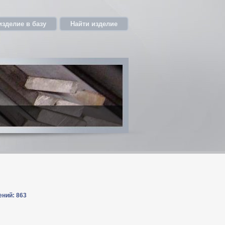
изделие в базу
Найти изделие
ений: 863