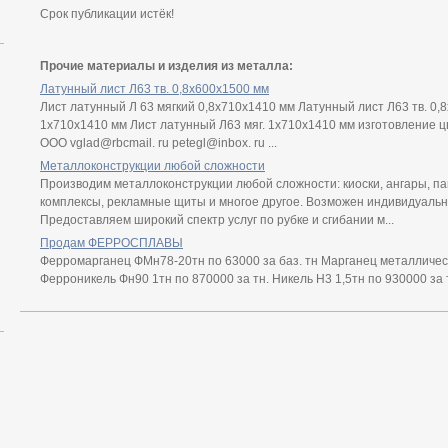
Срок публикации истёк!
Прочие материалы и изделия из металла:
Латунный лист Л63 тв. 0,8х600х1500 мм
Лист латунный Л 63 мягкий 0,8х710х1410 мм Латунный лист Л63 тв. 0,
1х710х1410 мм Лист латунный Л63 мяг. 1х710х1410 мм изготовление ц
ООО vglad@rbcmail. ru petegl@inbox. ru ...
Металлоконструкции любой сложности
Производим металлоконструкции любой сложности: киоски, ангары, па
комплексы, рекламные щиты и многое другое. Возможен индивидуальны
Предоставляем широкий спектр услуг по рубке и сгибании м...
Продам ФЕРРОСПЛАВЫ
Ферромарганец ФМн78-20тн по 63000 за баз. тн Марганец металлическ
Ферроникель Фн90 1тн по 870000 за тн. Никель Н3 1,5тн по 930000 за 