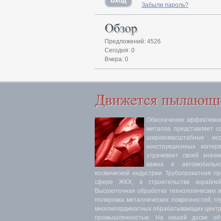
Забыли пароль?
Предложений: 4526
Сегодня: 0
Вчера: 0
Обеспечение эффективнос
металла представляет с
широкомасштабные ис
конструкционных матер
утрачивает своей значи
важна в автомобильн
космической индустрии. Трубопрокатная п
сфере ЖКХ, в строительстве кораблей
Высокоточная обработка технологических 
полировка металлических поврехностей, гл
многокоординатных обрабатывающих центра
промышленностью. На нашей доске объ