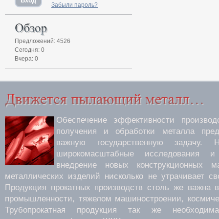
Забыли пароль?
Предложений: 4526
Сегодня: 0
Вчера: 0
Обеспечение эффективности производс
получения и обработки металла пред
важную государственную задачу.
широкомасштабные исследования 
внедрение новых конструкционных м
металлических изделий нисколько не утрачивает св
Продукция прокатных производств столь же важна 
промышленности, тяжелом машиностроении, космиче
Трубопрокатная продукция так же необходима