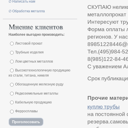
∅ Написать нам
СКУПАЮ неликв
∅ Обработка металла
металлопрокат 
Интересуют тру
Форма оплаты 
Наиболее выгодно производить:
регионов. У на
89851228446@m
Листовой прокат
Тел.(495)984-52
Трубные изделия
8(985)122-84-4
Лом цветных металлов
С уважением А
Высокотехнологичную продукцию
из стали, титана, никеля
Срок публикаци
Обогащенную железную руду
Редкоземельные металлы
Прочие матери
Кабельную продукцию
куплю трубы
Ферросплавы
на постоянной 
резерва.самовы