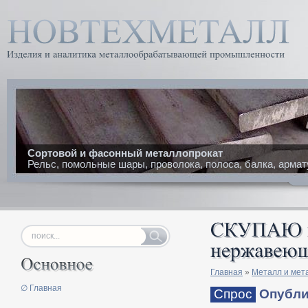
Сортовой и фасонный металлопрокат
Рельс, помольные шары, проволока, полоса, балка, армат
Главная
»
Металл и мет
∅ Главная
Спрос
Опублик