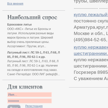
трубы, швеллер, уго
Все мнения
.................... .......
куплю лежалый 
постоянно скуп
Бронзовое литье
Арматура,круг,
ООО «ККС» -Литье из Бронзы и
Москве и обл.,
латуни. Используем разные виды
марок бронзы и латуни. Широкий
(495)984-52-65,
выбор очень приличные цены.
Ассортимент: Прутки, втул...
куплю нержавею
Латунный лист: ЛС 59-1, Л 63, Л 68, Л
шестигранники.
85, Л 90, Л 96, ЛО 62-1 и др.
куплю нержавею
Латунный лист: ЛС 59-1, Л 63, Л 68, Л
шестигранники.
85, Л 90, Л 96, ЛО 62-1 и др. Наличие
на складе и изготовление под заказ.
Госрезерв 8985
Санкт-Петербург. ООО ЛИГ petegl@i...
С уважением А
Регистрация