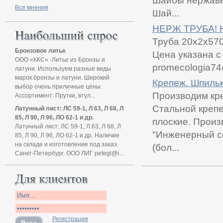
Шайбы нержаве
Все мнения
Шай...
НЕРЖ ТРУБА! 
Труба 20х2х570
Бронзовое литье
Цена указана с
ООО «ККС» -Литье из Бронзы и
promecologia74
латуни. Используем разные виды
марок бронзы и латуни. Широкий
Крепеж. Шпилька
выбор очень приличные цены.
Производим кр
Ассортимент: Прутки, втул...
Стальной крепе
Латунный лист: ЛС 59-1, Л 63, Л 68, Л
85, Л 90, Л 96, ЛО 62-1 и др.
плоские. Прои
Латунный лист: ЛС 59-1, Л 63, Л 68, Л
"Инженерный со
85, Л 90, Л 96, ЛО 62-1 и др. Наличие
на складе и изготовление под заказ.
(бол...
Санкт-Петербург. ООО ЛИГ petegl@i...
Регистрация