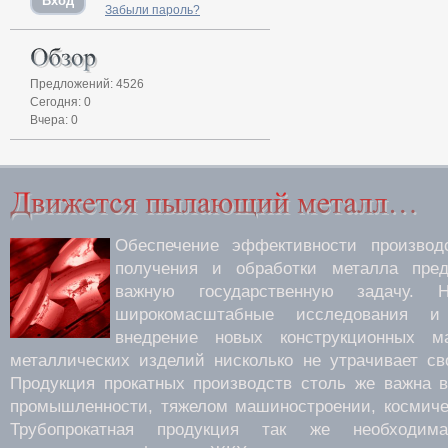
Забыли пароль?
Предложений: 4526
Сегодня: 0
Вчера: 0
Обеспечение эффективности производс
получения и обработки металла пред
важную государственную задачу.
широкомасштабные исследования 
внедрение новых конструкционных м
металлических изделий нисколько не утрачивает св
Продукция прокатных производств столь же важна 
промышленности, тяжелом машиностроении, космиче
Трубопрокатная продукция так же необходима