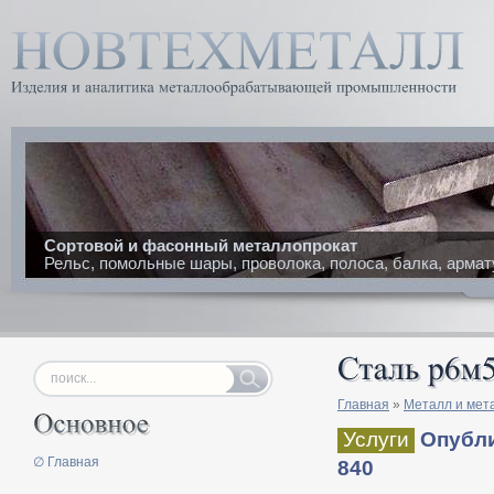
Сортовой и фасонный металлопрокат
Рельс, помольные шары, проволока, полоса, балка, армат
Главная
»
Металл и мет
Услуги
Опубли
∅ Главная
840