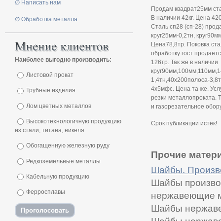
∅ Написать нам
Продам квадрат25мм ст
В наличии 42кг. Цена 42
∅ Обработка металла
Сталь сп28 (сп-28) прод
круг25мм-0,2тн, круг90мм
Цена78,8тр. Поковка ст
обработку гост продает
Наиболее выгодно производить:
126тр. Так же в наличии
круг90мм,100мм,110мм,1
Листовой прокат
1,4тн,40х200полоса-3,8т
4х5мфс. Цена та же. Ус
Трубные изделия
резки металлопроката. 
Лом цветных металлов
и газорезательное обор
Высокотехнологичную продукцию
Срок публикации истёк!
из стали, титана, никеля
Обогащенную железную руду
Прочие матери
Редкоземельные металлы
Шайбы. Произв
Кабельную продукцию
Шайбы произво
Ферросплавы
нержавеющие м
Шайбы нержаве