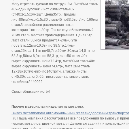
Могу отрезать кусочки по метру и 2м. Лист8мм сталь
40х-один кусочек. Лист 20мм сталь40х
(ст40х)-1,5х6м-1шт. Цена35тр. Продам
лист80мм(кусок1,5х30 сталь45 по33,5тр. Лист160мм
сталь3 спокойного раскисления пятая
категория-1шт по 30тр. Так же круг обезличенный
70мм сталь жесткая хромсодержащая. Цена16тр.
Лист стали 30хгса продается-2мм-0,9тн
по53,8тр,12мм-10,6тн по 38,5тр,14мм-
сталь25хгса-1,1тн по48,7тр,20мм-30хгса-14,8тн по
58,3тр,50мм-6,9тн по 58,3тр, лист50-сталь40х-
вырез окружность-цена72,4тр, лист80мм сталь40х-
вырез окружность- цена74,6тр-, лист 2мм сталь
12х18н10т(узкий)- по140тр/тн, а так же листы
ст45,30хгса, ст0, 65г, инструментальные стали.
челябинск2440022
Срок публикации истёк!
Прочие материалы и изделия из металла:
Вывоз металлолома автомобильным и железнодорожным транспорто
. ru Наша компания рассматривает все предложения по вывозу и при
черных металлов, цветной металл. Демонтаж зданийи и конструкций 
места, где, собственно, и производится демонтаж....