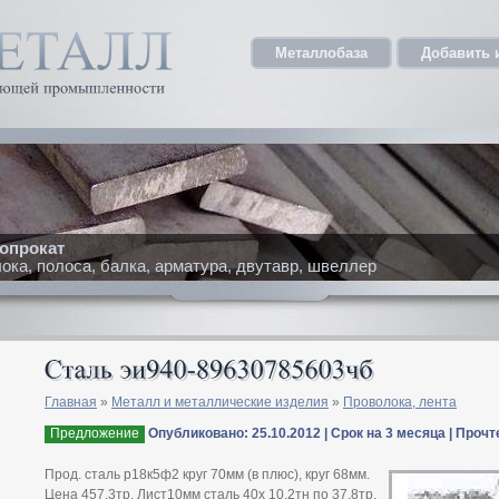
Металлобаза
Добавить 
опрокат
ка, полоса, балка, арматура, двутавр, швеллер
Главная
»
Металл и металлические изделия
»
Проволока, лента
Предложение
Опубликовано: 25.10.2012 | Срок на 3 месяца | Прочт
Прод. сталь р18к5ф2 круг 70мм (в плюс), круг 68мм.
Цена 457,3тр. Лист10мм сталь 40х 10,2тн по 37,8тр.