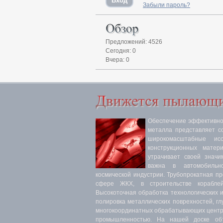
Забыли пароль?
Предложений: 4526
Сегодня: 0
Вчера: 0
Обеспечение эффективнос
металла представляет с
широкомасштабные ис
конструкционных матер
утрачивает своей значи
важна в автомобильн
космической индустрии. Трубопрокатная п
сфере ЖКХ, в строительстве кораблей
Высокоточная обработка технологических 
полировка металлических поврехностей, гл
многокоординатных обрабатывающих центра
промышленностью. На нашей доске объ