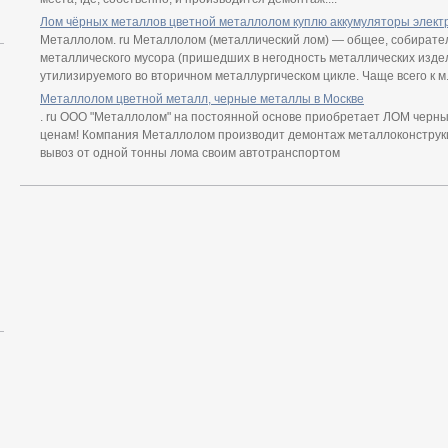
Лом чёрных металлов цветной металлолом куплю аккумуляторы элект
Металлолом. ru Металлолом (металлический лом) — общее, собирате
металлического мусора (пришедших в негодность металлических издел
утилизируемого во вторичном металлургическом цикле. Чаще всего к м.
Металлолом цветной металл, черные металлы в Москве
. ru ООО "Металлолом" на постоянной основе приобретает ЛОМ черн
ценам! Компания Металлолом производит демонтаж металлоконструк
вывоз от одной тонны лома своим автотранспортом