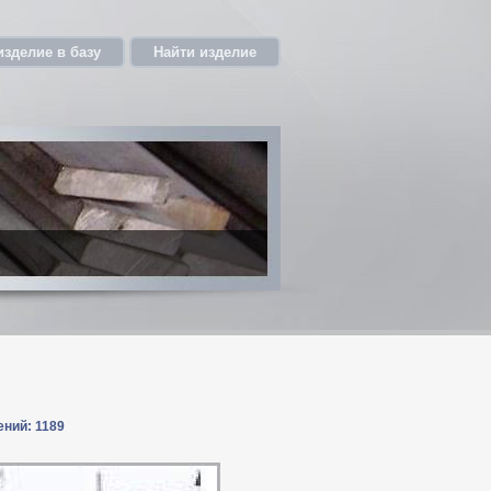
изделие в базу
Найти изделие
ений: 1189