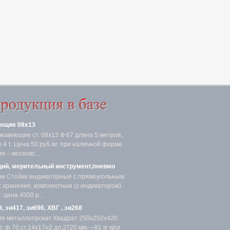
ющие 08х13
жавеющие ст. 08х13 Ф 67 длина 5 метров.,
4 т. Цена 50 руб./кг. при наличной форме
я – московс...
ий, мерительный инструмент,пневмо
ии Стойки индикаторные с прямоугольным
с хранения, комплектные (с индикатором).
 цена 4500 р...
, эи417, эи696, ХВГ , эи268
ия металлопрокат Квадрат 250х250х420
. ф 70 ст.14х17н2 дл.2720 мм.—81 кг круг