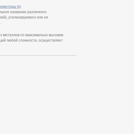
ромоторы бу
льное название различного
ий), утилизируемого или не
..
ых металлов по максимально высоким
ций любой сложности, осуществляет