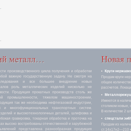
ти производственного цикла получения и обработки
Круги нержаве
обой важную государственную задачу. Не смотря на
Продам круги нер
следования и все большее внедрение новых
общее количество 
иалов роль металлических изделий нисколько не
рассчетов. Локаци
мости. Продукция прокатных производств столь же
Металлорежущ
ой промышленности, тяжелом машиностроении,
Имеются в налич
родукция так же необходима нефтегазовой индустрии,
столиком новые, 
 и многофункциональных транспортных систем.
В количестве 2 шт.
изделий и высокотехнологичных деталей, шлифовка и
убокая гравировка, токарная обработка и проточка на
спецстали эи69
х высоко востребованы отечественной и зарубежной
Продам из налич
явлений представлена разнообразная продукция
ст.14х17н2—210 кг