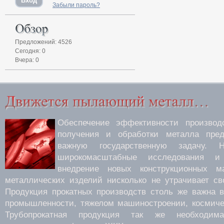
Забыли пароль?
Предложений: 4526
Сегодня: 0
Вчера: 0
Обеспечение эффективности производс
получения и обработки металла пред
важную государственную задачу.
широкомасштабные исследования 
внедрение новых конструкционных м
металлических изделий нисколько не утрачивает св
Продукция прокатных производств столь же важна 
промышленности, тяжелом машиностроении, космиче
Трубопрокатная продукция так же необходима