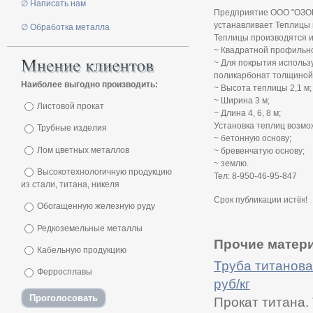
∅ Написать нам
Предприятие ООО "ОЗОН
устанавливает Теплицы
∅ Обработка металла
Теплицы производятся и
~ Квадратной профильно
~ Для покрытия использ
поликарбонат толщиной 
Наиболее выгодно производить:
~ Высота теплицы 2,1 м;
~ Ширина 3 м;
Листовой прокат
~ Длина 4, 6, 8 м;
Установка теплиц возмо
Трубные изделия
~ бетонную основу;
Лом цветных металлов
~ бревенчатую основу;
~ землю.
Высокотехнологичную продукцию
Тел: 8-950-46-95-847
из стали, титана, никеля
Срок публикации истёк!
Обогащенную железную руду
Редкоземельные металлы
Прочие матери
Кабельную продукцию
Труба титанова
Ферросплавы
руб/кг
Прокат титана.