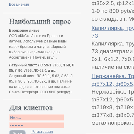
ф35х2.5, ф12х1 
Все мнения
1-0 по 800 руб
со склада в г. 
Капиллярка, т
Бронзовое литье
73
ООО «ККС» -Литье из Бронзы и
латуни. Используем разные виды
Капиллярка, т
марок бронзы и латуни. Широкий
73 диаметрами 2х
выбор очень приличные цены.
Ассортимент: Прутки, втул...
6х1, 6х1.2, 7х0.
Латунный лист: ЛС 59-1, Л 63, Л 68, Л
наличие на ск
85, Л 90, Л 96, ЛО 62-1 и др.
Нержавейка. Т
Латунный лист: ЛС 59-1, Л 63, Л 68, Л
85, Л 90, Л 96, ЛО 62-1 и др. Наличие
ф57х12, ф60х5
на складе и изготовление под заказ.
Нержавейка. Т
Санкт-Петербург. ООО ЛИГ petegl@i...
ф57х12, ф60х5,
ф219х8, ф219х1
ф377х8, ф8х0.7
металлопрокат..
Регистрация