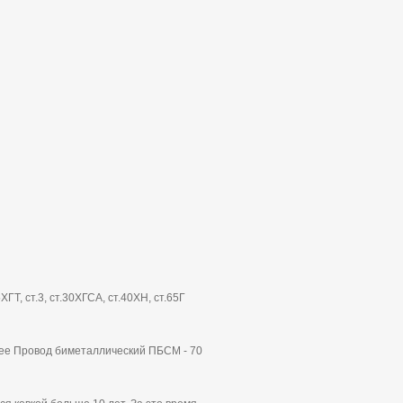
25ХГТ, ст.3, ст.30ХГСА, ст.40ХН, ст.65Г
ее Провод биметаллический ПБСМ - 70