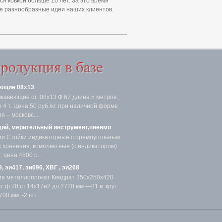
 ковкой больше 10 лет. За это время
ые разнообразные идеи наших клиентов.
ющие 08х13
жавеющие ст. 08х13 Ф 67 длина 5 метров.,
4 т. Цена 50 руб./кг. при наличной форме
я – московс...
ий, мерительный инструмент,пневмо
ии Стойки индикаторные с прямоугольным
с хранения, комплектные (с индикатором).
 цена 4500 р...
, эи417, эи696, ХВГ , эи268
ия металлопрокат Квадрат 250х250х420
. ф 70 ст.14х17н2 дл.2720 мм.—81 кг круг
00 мм. -2 шт....