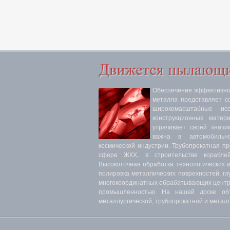
Обеспечение эффективнос
металла представляет с
широкомасштабные ис
конструкционных матер
утрачивает своей значи
важна в автомобильн
космической индустрии. Трубопрокатная п
сфере ЖКХ, в строительстве кораблей
Высокоточная обработка технологических 
полировка металлических поврехностей, гл
многокоординатных обрабатывающих центра
промышленностью. На нашей доске объ
металлургической, трубопрокатной и мет