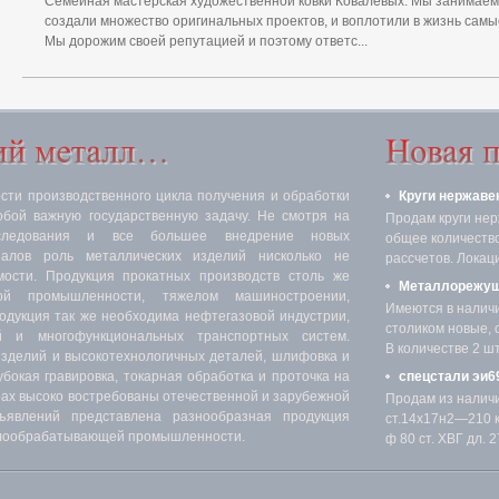
Семейная мастерская художественной ковки Ковалевых. Мы занимаемся
создали множество оригинальных проектов, и воплотили в жизнь сам
Мы дорожим своей репутацией и поэтому ответс...
ти производственного цикла получения и обработки
Круги нержаве
обой важную государственную задачу. Не смотря на
Продам круги нер
следования и все большее внедрение новых
общее количество 
иалов роль металлических изделий нисколько не
рассчетов. Локаци
мости. Продукция прокатных производств столь же
Металлорежущ
ой промышленности, тяжелом машиностроении,
Имеются в налич
родукция так же необходима нефтегазовой индустрии,
столиком новые, 
 и многофункциональных транспортных систем.
В количестве 2 шт.
изделий и высокотехнологичных деталей, шлифовка и
убокая гравировка, токарная обработка и проточка на
спецстали эи69
х высоко востребованы отечественной и зарубежной
Продам из налич
явлений представлена разнообразная продукция
ст.14х17н2—210 кг
аллообрабатывающей промышленности.
ф 80 ст. ХВГ дл. 27