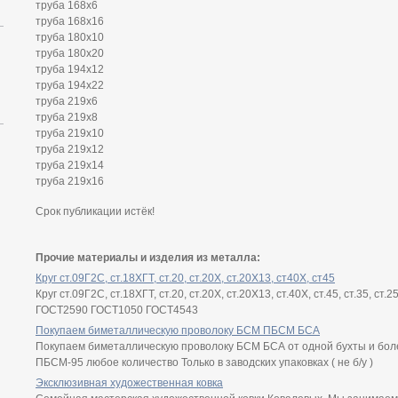
труба 168х6
труба 168х16
труба 180х10
труба 180х20
труба 194х12
труба 194х22
труба 219х6
труба 219х8
труба 219х10
труба 219х12
труба 219х14
труба 219х16
Срок публикации истёк!
Прочие материалы и изделия из металла:
Круг ст.09Г2С, ст.18ХГТ, ст.20, ст.20Х, ст.20Х13, ст40Х, ст45
Круг ст.09Г2С, ст.18ХГТ, ст.20, ст.20Х, ст.20Х13, ст.40Х, ст.45, ст.35, ст.
ГОСТ2590 ГОСТ1050 ГОСТ4543
Покупаем биметаллическую проволоку БСМ ПБСМ БСА
Покупаем биметаллическую проволоку БСМ БСА от одной бухты и бол
ПБСМ-95 любое количество Только в заводских упаковках ( не б/у )
Эксклюзивная художественная ковка