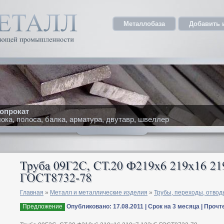
Металлобаза
Добавить 
опрокат
ка, полоса, балка, арматура, двутавр, швеллер
Главная
»
Металл и металлические изделия
»
Трубы, переходы, отвод
Предложение
Опубликовано: 17.08.2011 | Срок на 3 месяца | Прочт