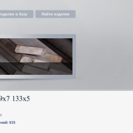
изделие в базу
Найти изделие
ы
ений: 935