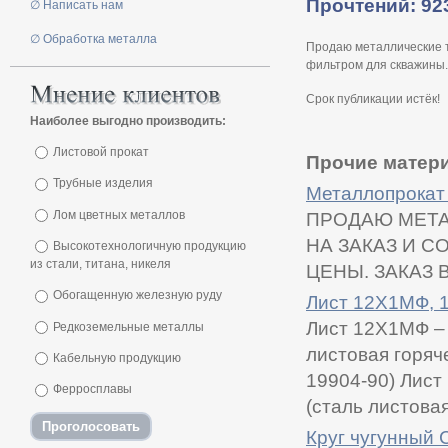
Прочтений: 92
∅ Написать нам
∅ Обработка металла
Продаю металлические т
фильтром для скважины.
Срок публикации истёк!
Наиболее выгодно производить:
Листовой прокат
Прочие матери
Трубные изделия
Металлопрокат 
Лом цветных металлов
ПРОДАЮ МЕТА
НА ЗАКАЗ И С
Высокотехнологичную продукцию
из стали, титана, никеля
ЦЕНЫ. ЗАКАЗ В
Обогащенную железную руду
Лист 12Х1МФ, 1
Лист 12Х1МФ – то
Редкоземельные металлы
листовая горяч
Кабельную продукцию
19904-90) Лист 
Ферросплавы
(сталь листовая
Круг чугунный 