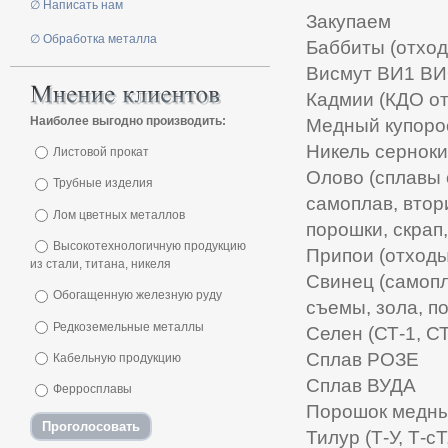
∅ Написать нам
Закупаем
∅ Обработка металла
Баббиты (отход
Висмут ВИ1 В
Кадмии (КДО от
Наиболее выгодно производить:
Медный купоро
Никель сернок
Листовой прокат
Олово (сплавы 
Трубные изделия
самоплав, втори
Лом цветных металлов
порошки, скрап,
Высокотехнологичную продукцию
Припои (отходы
из стали, титана, никеля
Свинец (самопл
Обогащенную железную руду
съемы, зола, п
Редкоземельные металлы
Селен (СТ-1, СТ
Сплав РОЗЕ
Кабельную продукцию
Сплав ВУДА
Ферросплавы
Порошок медный
Тилур (Т-У, Т-сТ