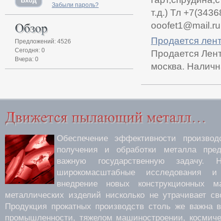
Забыли пароль?
т.д.) Тл +7(343
ooofet1@mail.ru
Продается лент
Предложений: 4526
Сегодня: 0
Продается Лента
Вчера: 0
москва. Наличн
Обеспечение эффективности производс
получения и обработки металла пред
важную государственную задачу.
широкомасштабные исследования 
внедрение новых конструкционных м
металлических изделий нисколько не утрачивает св
Продукция прокатных производств столь же важна 
промышленности, тяжелом машиностроении, космиче