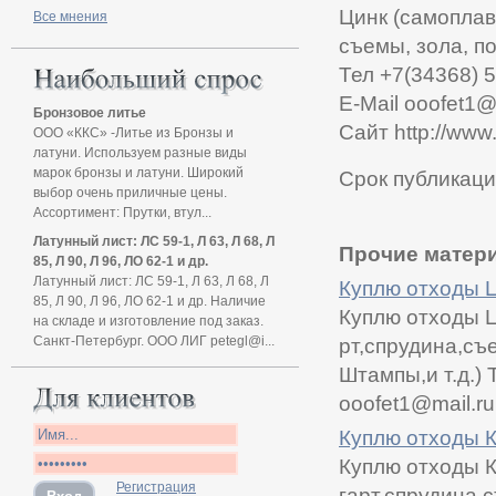
Цинк (самоплав,
Все мнения
съемы, зола, п
Тел +7(34368) 
E-Mail ooofet1@
Бронзовое литье
Сайт http://www.
ООО «ККС» -Литье из Бронзы и
латуни. Используем разные виды
марок бронзы и латуни. Широкий
Срок публикаци
выбор очень приличные цены.
Ассортимент: Прутки, втул...
Латунный лист: ЛС 59-1, Л 63, Л 68, Л
Прочие матери
85, Л 90, Л 96, ЛО 62-1 и др.
Латунный лист: ЛС 59-1, Л 63, Л 68, Л
Куплю отходы 
85, Л 90, Л 96, ЛО 62-1 и др. Наличие
Куплю отходы Ц
на складе и изготовление под заказ.
Санкт-Петербург. ООО ЛИГ petegl@i...
рт,спрудина,съе
Штампы,и т.д.)
ooofet1@mail.ru
Куплю отходы 
Куплю отходы К
Регистрация
гарт,спрудина,