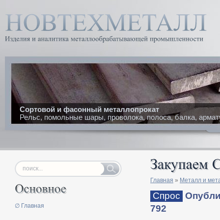
Сортовой и фасонный металлопрокат
Рельс, помольные шары, проволока, полоса, балка, армат
Главная
»
Металл и мет
Спрос
Опублик
∅ Главная
792