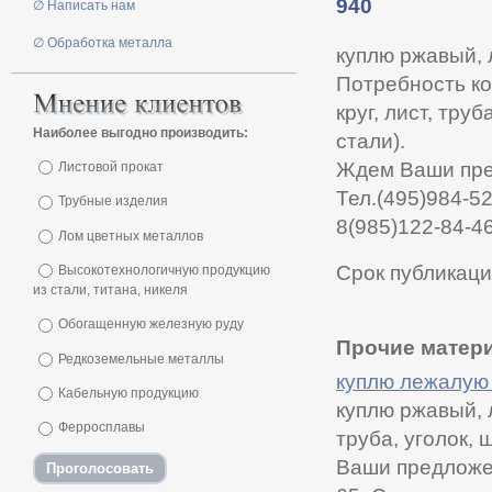
940
∅ Написать нам
∅ Обработка металла
куплю ржавый, 
Потребность к
круг, лист, тру
Наиболее выгодно производить:
стали).
Ждем Ваши пре
Листовой прокат
Тел.(495)984-5
Трубные изделия
8(985)122-84-4
Лом цветных металлов
Срок публикаци
Высокотехнологичную продукцию
из стали, титана, никеля
Обогащенную железную руду
Прочие матери
Редкоземельные металлы
куплю лежалую
Кабельную продукцию
куплю ржавый, 
Ферросплавы
труба, уголок,
Ваши предложен