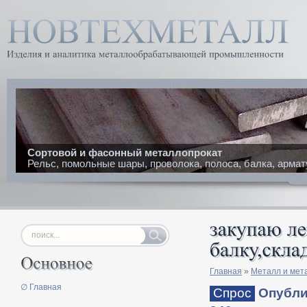
Сортовой и фасонный металлопрокат
Рельс, помольные шары, проволока, полоса, балка, армат
Главная
»
Металл и мет
∅ Главная
Спрос
Опублик