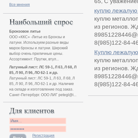
65, С уважение
Все мнения
куплю лежалую 
куплю металлоп
из регионов. Ж
Бронзовое литье
89851228446@ma
ООО «ККС» -Литье из Бронзы и
8(985)122-84-4
латуни. Используем разные виды
марок бронзы и латуни. Широкий
Куплю лежалую 
выбор очень приличные цены.
Ассортимент: Прутки, втул...
куплю металлоп
Латунный лист: ЛС 59-1, Л 63, Л 68, Л
из регионов. Ж
85, Л 90, Л 96, ЛО 62-1 и др.
89851228446@ma
Латунный лист: ЛС 59-1, Л 63, Л 68, Л
8(985)122-84-4
85, Л 90, Л 96, ЛО 62-1 и др. Наличие
на складе и изготовление под заказ.
Санкт-Петербург. ООО ЛИГ petegl@i...
Регистрация