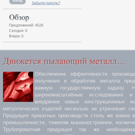
Забыли пароль?
Предложений: 4526
Сегодня: 0
Вчера: 0
Обеспечение эффективности производс
получения и обработки металла пред
важную государственную задачу.
широкомасштабные исследования 
внедрение новых конструкционных м
металлических изделий нисколько не утрачивает св
Продукция прокатных производств столь же важна 
промышленности, тяжелом машиностроении, космиче
Трубопрокатная продукция так же необходима