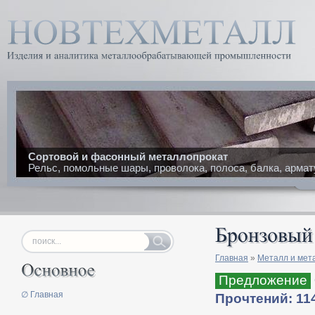
Сортовой и фасонный металлопрокат
Рельс, помольные шары, проволока, полоса, балка, армат
Главная
»
Металл и мет
Предложение
∅ Главная
Прочтений: 11