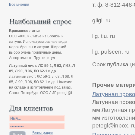
т. ф. 8-812-448
Все мнения
gligl. ru
Бронзовое литье
lig. tiu. ru
ООО «ККС» -Литье из Бронзы и
латуни. Используем разные виды
марок бронзы и латуни. Широкий
lig. pulscen. ru
выбор очень приличные цены.
Ассортимент: Прутки, втул...
Срок публикаци
Латунный лист: ЛС 59-1, Л 63, Л 68, Л
85, Л 90, Л 96, ЛО 62-1 и др.
Латунный лист: ЛС 59-1, Л 63, Л 68, Л
85, Л 90, Л 96, ЛО 62-1 и др. Наличие
Прочие матери
на складе и изготовление под заказ.
Санкт-Петербург. ООО ЛИГ petegl@i...
Латунная прово
Латунная прово
мм Латунная пр
мм изготовлени
petegl@inbox. r
Регистрация
Проволока лату