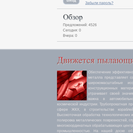
Забыли пароль?
Предложений: 4526
Сегодня: 0
Вчера: 0
Обеспечение эффективнос
металла представляет с
широкомасштабные ис
конструкционных матер
утрачивает своей значи
важна в автомобильн
космической индустрии. Трубопрокатная п
сфере ЖКХ, в строительстве кораблей
Высокоточная обработка технологических 
полировка металлических поврехностей, гл
многокоординатных обрабатывающих центра
промышленностью. На нашей доске объ