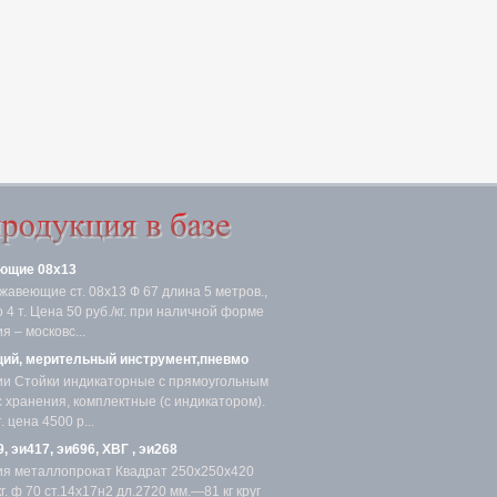
ющие 08х13
жавеющие ст. 08х13 Ф 67 длина 5 метров.,
4 т. Цена 50 руб./кг. при наличной форме
я – московс...
ий, мерительный инструмент,пневмо
ии Стойки индикаторные с прямоугольным
с хранения, комплектные (с индикатором).
 цена 4500 р...
, эи417, эи696, ХВГ , эи268
ия металлопрокат Квадрат 250х250х420
. ф 70 ст.14х17н2 дл.2720 мм.—81 кг круг