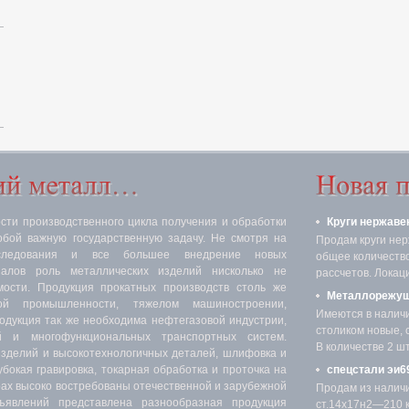
ти производственного цикла получения и обработки
Круги нержаве
обой важную государственную задачу. Не смотря на
Продам круги нер
следования и все большее внедрение новых
общее количество 
иалов роль металлических изделий нисколько не
рассчетов. Локаци
мости. Продукция прокатных производств столь же
Металлорежущ
ой промышленности, тяжелом машиностроении,
Имеются в налич
родукция так же необходима нефтегазовой индустрии,
столиком новые, 
 и многофункциональных транспортных систем.
В количестве 2 шт.
изделий и высокотехнологичных деталей, шлифовка и
убокая гравировка, токарная обработка и проточка на
спецстали эи69
х высоко востребованы отечественной и зарубежной
Продам из налич
явлений представлена разнообразная продукция
ст.14х17н2—210 кг