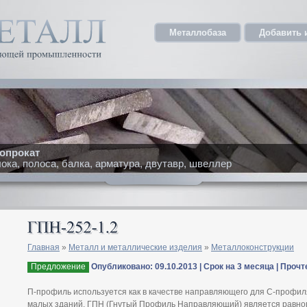
Металлобаза
Добавить 
опрокат
ка, полоса, балка, арматура, двутавр, швеллер
Главная
»
Металл и металлические изделия
»
Металлоконструкции
Предложение
Опубликовано: 09.10.2013 | Срок на 3 месяца | Прочт
П-профиль используется как в качестве направляющего для С-профиля
малых зданий. ГПН (Гнутый Профиль Направляющий) является равно