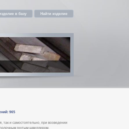
изделие в базу
Найти изделие
ений: 965
, так и самостоятельно, при возведении
полочным гнутым швеллером,