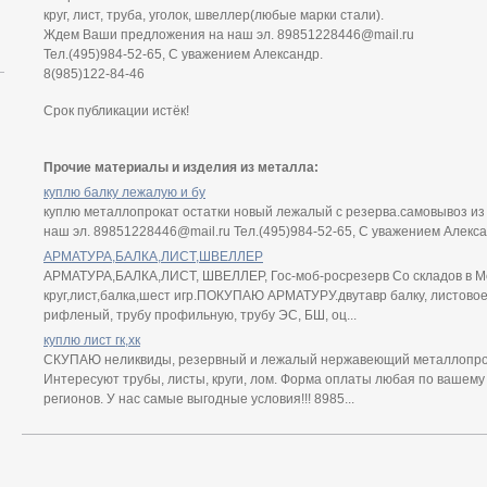
круг, лист, труба, уголок, швеллер(любые марки стали).
Ждем Ваши предложения на наш эл. 89851228446@mail.ru
Тел.(495)984-52-65, С уважением Александр.
8(985)122-84-46
Срок публикации истёк!
Прочие материалы и изделия из металла:
куплю балку лежалую и бу
куплю металлопрокат остатки новый лежалый с резерва.самовывоз и
наш эл. 89851228446@mail.ru Тел.(495)984-52-65, С уважением Алекса
АРМАТУРА,БАЛКА,ЛИСТ,ШВЕЛЛЕР
АРМАТУРА,БАЛКА,ЛИСТ, ШВЕЛЛЕР, Гос-моб-росрезерв Со складов в Мос
круг,лист,балка,шест игр.ПОКУПАЮ АРМАТУРУ.двутавр балку, листовое 
рифленый, трубу профильную, трубу ЭС, БШ, оц...
куплю лист гк,хк
СКУПАЮ неликвиды, резервный и лежалый нержавеющий металлопрока
Интересуют трубы, листы, круги, лом. Форма оплаты любая по вашем
регионов. У нас самые выгодные условия!!! 8985...