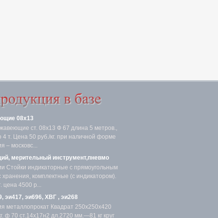
ющие 08х13
жавеющие ст. 08х13 Ф 67 длина 5 метров.,
4 т. Цена 50 руб./кг. при наличной форме
я – московс...
ий, мерительный инструмент,пневмо
ии Стойки индикаторные с прямоугольным
с хранения, комплектные (с индикатором).
 цена 4500 р...
, эи417, эи696, ХВГ , эи268
ия металлопрокат Квадрат 250х250х420
. ф 70 ст.14х17н2 дл.2720 мм.—81 кг круг