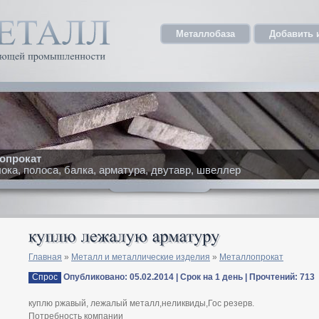
Металлобаза
Добавить 
опрокат
ка, полоса, балка, арматура, двутавр, швеллер
Главная
»
Металл и металлические изделия
»
Металлопрокат
Спрос
Опубликовано: 05.02.2014 | Срок на 1 день | Прочтений: 713
куплю ржавый, лежалый металл,неликвиды,Гос резерв.
Потребность компании