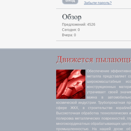
Забыли пароль?
Предложений: 4526
Сегодня: 0
Вчера: 0
Обеспечение эффективнос
металла представляет с
широкомасштабные ис
конструкционных матер
утрачивает своей значи
важна в автомобильн
космической индустрии. Трубопрокатная п
сфере ЖКХ, в строительстве кораблей
Высокоточная обработка технологических 
полировка металлических поврехностей, гл
многокоординатных обрабатывающих центра
промышленностью. На нашей доске объ