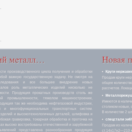
ти производственного цикла получения и обработки
Круги нержаве
обой важную государственную задачу. Не смотря на
Продам круги нер
следования и все большее внедрение новых
общее количество 
иалов роль металлических изделий нисколько не
рассчетов. Локаци
мости. Продукция прокатных производств столь же
Металлорежущ
ой промышленности, тяжелом машиностроении,
Имеются в налич
родукция так же необходима нефтегазовой индустрии,
столиком новые, 
 и многофункциональных транспортных систем.
В количестве 2 шт.
изделий и высокотехнологичных деталей, шлифовка и
убокая гравировка, токарная обработка и проточка на
спецстали эи69
х высоко востребованы отечественной и зарубежной
Продам из налич
явлений представлена разнообразная продукция
ст.14х17н2—210 кг