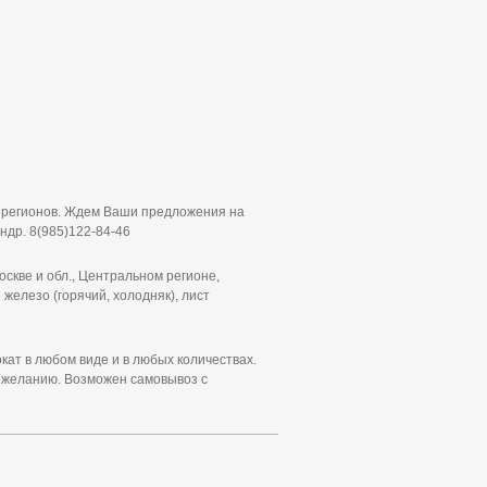
з регионов. Ждем Ваши предложения на
ндр. 8(985)122-84-46
кве и обл., Центральном регионе,
железо (горячий, холодняк), лист
т в любом виде и в любых количествах.
у желанию. Возможен самовывоз с