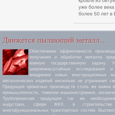
кровля из биту
уже более века
более 50 лет в 
Обеспечение эффективности производс
получения и обработки металла пред
важную государственную задачу.
широкомасштабные исследования 
внедрение новых конструкционных м
металлических изделий нисколько не утрачивает св
Продукция прокатных производств столь же важна 
промышленности, тяжелом машиностроении, космиче
Трубопрокатная продукция так же необходима
индустрии, сфере ЖКХ, в строительств
многофункциональных транспортных систем. Высокот