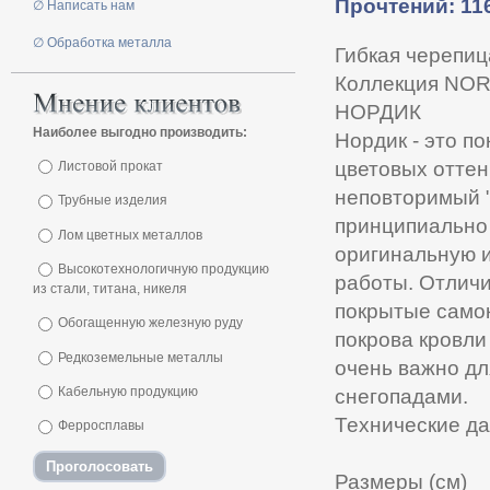
Прочтений: 11
∅ Написать нам
∅ Обработка металла
Гибкая черепиц
Коллекция NO
НОРДИК
Наиболее выгодно производить:
Нордик - это п
цветовых оттен
Листовой прокат
неповторимый 
Трубные изделия
принципиально 
Лом цветных металлов
оригинальную и
Высокотехнологичную продукцию
работы. Отличи
из стали, титана, никеля
покрытые само
Обогащенную железную руду
покрова кровли
Редкоземельные металлы
очень важно дл
Кабельную продукцию
снегопадами.
Технические д
Ферросплавы
Размеры (см)