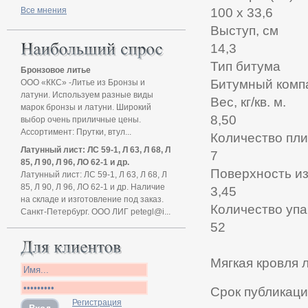
Все мнения
100 x 33,6
Выступ, см
14,3
Тип битума
Бронзовое литье
Битумный комп
ООО «ККС» -Литье из Бронзы и
латуни. Используем разные виды
Вес, кг/кв. м.
марок бронзы и латуни. Широкий
8,50
выбор очень приличные цены.
Ассортимент: Прутки, втул...
Количество плит
Латунный лист: ЛС 59-1, Л 63, Л 68, Л
7
85, Л 90, Л 96, ЛО 62-1 и др.
Поверхность из 
Латунный лист: ЛС 59-1, Л 63, Л 68, Л
85, Л 90, Л 96, ЛО 62-1 и др. Наличие
3,45
на складе и изготовление под заказ.
Количество упа
Санкт-Петербург. ООО ЛИГ petegl@i...
52
Мягкая кровля 
Срок публикаци
Регистрация