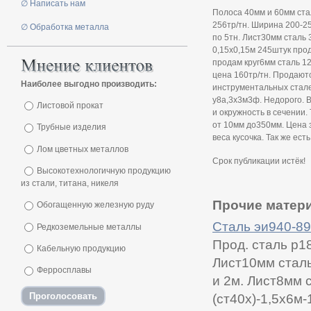
∅ Написать нам
Полоса 40мм и 60мм ста
256тр/тн. Ширина 200-2
∅ Обработка металла
по 5тн. Лист30мм сталь 
0,15х0,15м 245штук прод
продам круг6мм сталь 12
цена 160тр/тн. Продают
Наиболее выгодно производить:
инструментальных стале
у8а,3х3м3ф. Недорого. 
Листовой прокат
и окружность в сечении
от 10мм до350мм. Цена з
Трубные изделия
веса кусочка. Так же ест
Лом цветных металлов
Срок публикации истёк!
Высокотехнологичную продукцию
из стали, титана, никеля
Прочие матери
Обогащенную железную руду
Сталь эи940-8
Редкоземельные металлы
Прод. сталь р18
Кабельную продукцию
Лист10мм сталь 
Ферросплавы
и 2м. Лист8мм 
(ст40х)-1,5х6м