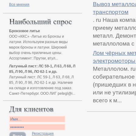
Вывоз металло
Все мнения
транспортом
. ru Наша комп
приему металло
Бронзовое литье
металл. Демонт
ООО «ККС» -Литье из Бронзы и
латуни. Используем разные виды
металлолома с м
марок бронзы и латуни. Широкий
Лом чёрных ме
выбор очень приличные цены.
Ассортимент: Прутки, втул...
электромоторы
Латунный лист: ЛС 59-1, Л 63, Л 68, Л
Металлолом. r
85, Л 90, Л 96, ЛО 62-1 и др.
собирательное 
Латунный лист: ЛС 59-1, Л 63, Л 68, Л
85, Л 90, Л 96, ЛО 62-1 и др. Наличие
(пришедших в н
на складе и изготовление под заказ.
или не утилизи
Санкт-Петербург. ООО ЛИГ petegl@i...
всего к м...
Регистрация