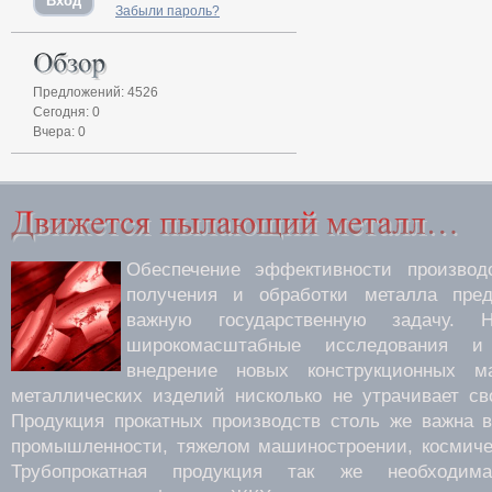
Забыли пароль?
Предложений: 4526
Сегодня: 0
Вчера: 0
Обеспечение эффективности производс
получения и обработки металла пред
важную государственную задачу.
широкомасштабные исследования 
внедрение новых конструкционных м
металлических изделий нисколько не утрачивает св
Продукция прокатных производств столь же важна 
промышленности, тяжелом машиностроении, космиче
Трубопрокатная продукция так же необходима